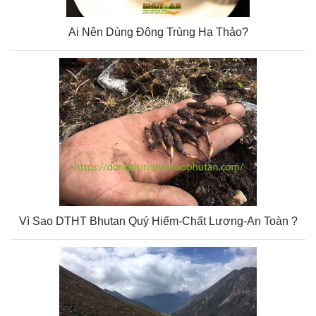
Ai Nên Dùng Đông Trùng Hạ Thảo?
Vì Sao DTHT Bhutan Quý Hiếm-Chất Lượng-An Toàn ?