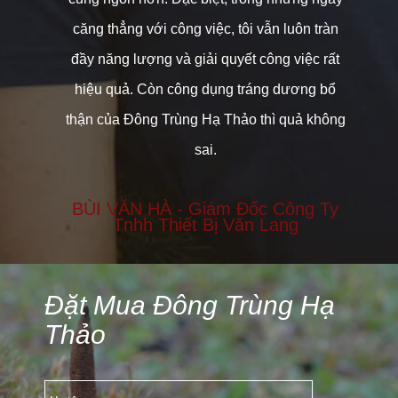
i chỉ
căng thẳng với công việc, tôi vẫn luôn tràn
nâ
ng để
đầy năng lượng và giải quyết công việc rất
à hấp
hiệu quả. Còn công dụng tráng dương bổ
T
h có
thận của Đông Trùng Hạ Thảo thì quả không
 vào
sai.
BÙI VĂN HÀ - Giám Đốc Công Ty
Tnhh Thiết Bị Văn Lang
Sống
Đặt Mua Đông Trùng Hạ
Thảo