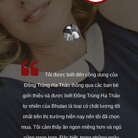
, tôi
Tôi được biết đến công dụng của
 Thảo
Đông Trùng Hạ Thảo thông qua các bạn bè
Đông
giới thiệu và được biết Đông Trùng Hạ Thảo
t
t Nam
tự nhiên của Bhutan là loại có chất lượng tốt
Bh
ng của
nhất trên thị trường hiện nay nên tôi đã chọn
biế
a họ
mua. Tôi cảm thấy ăn ngon miệng hơn và ngủ
ch
sang
cũng ngon hơn. Đặc biệt, trong những ngày
thấ