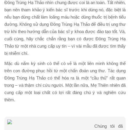
Đông Trùng Hạ Thảo nhìn chung được coi là an toàn. Tất nhiên,
bạn nên tham khảo ý kiến bác sĩ trước khi dùng nó, đặc biệt là
nếu bạn dùng chất làm loãng máu hoặc dùng thuốc trị bệnh tiểu
đường. Không sử dụng Đông Trùng Hạ Thảo để điều trị ung thư
trừ khi theo hướng dẫn của bác sĩ y khoa được đào tạo tốt. Và,
cuối cùng, hãy chắc chắn rằng bạn có được Đông Trùng Hạ
Thảo từ một nhà cung cấp uy tín – vì vài mẫu đã được tìm thấy
bị nhiễm chì.
Mặc dù nấm ký sinh có thể có vẻ là một liên minh không thể
trên con đường phục hồi từ một chẩn đoán ung thư. Tác dụng
Đông Trùng Hạ Thảo có thể hóa ra là một “cầu thủ” rất quan
trọng – và thậm chí cứu người. Một lần nữa, Mẹ Thiên nhiên đã
cung cấp một loại chất có lợi rất đáng chú ý và nghiên cứu
thêm.
Chúng tôi đã