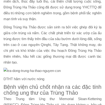
miễn dịch, thúc đẩy tuổi thọ, cải thiện chất lượng cuộc sống,
Đông Trùng Hạ Thảo cũng đã được sử dụng trong YHCTTQ để
điều trị những cơn bệnh nghiêm trọng, gồm bệnh phổi tắc nghẽn
mạn tính và suy thận.
Đông Trùng Hạ Thảo được sản sinh ra bởi việc ghép đôi kỳ lạ
giữa côn trùng và nấm. Các chất phát triển từ xác ướp của ấu
trùng được tìm thấy trên đầu của sâu bướm dưới lòng đất, sống
trên cao ở cao nguyên Qinghi, Tây Tạng. Thật không may, do
chi phí và khó khăn của việc thu hoạch Đông Trùng Hạ Thảo
thiên nhiên, hầu hết các giống thương mại đã được canh tác
nhân tạo.
DTHT hãm với nước nóng
Bệnh viện chủ chốt nhận ra các đặc tính
chống ung thư của Trùng Thảo
Theo Trung tâm Ung thư Memorial Sloan-Kettering
(MSKCC), Đông Trùng Hạ Thảo có tác dụng kháng u, bảo vệ