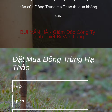
T
h có
thận của Đông Trùng Hạ Thảo thì quả không
 vào
sai.
BÙI VĂN HÀ - Giám Đốc Công Ty
Tnhh Thiết Bị Văn Lang
Sống
Đặt Mua Đông Trùng Hạ
Thảo