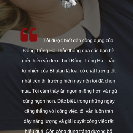
, tôi
Tôi được biết đến công dụng của
 Thảo
Đông Trùng Hạ Thảo thông qua các bạn bè
Đông
giới thiệu và được biết Đông Trùng Hạ Thảo
t
t Nam
tự nhiên của Bhutan là loại có chất lượng tốt
Bh
ng của
nhất trên thị trường hiện nay nên tôi đã chọn
biế
a họ
mua. Tôi cảm thấy ăn ngon miệng hơn và ngủ
ch
sang
cũng ngon hơn. Đặc biệt, trong những ngày
thấ
i chỉ
căng thẳng với công việc, tôi vẫn luôn tràn
nâ
ng để
đầy năng lượng và giải quyết công việc rất
à hấp
hiệu quả. Còn công dụng tráng dương bổ